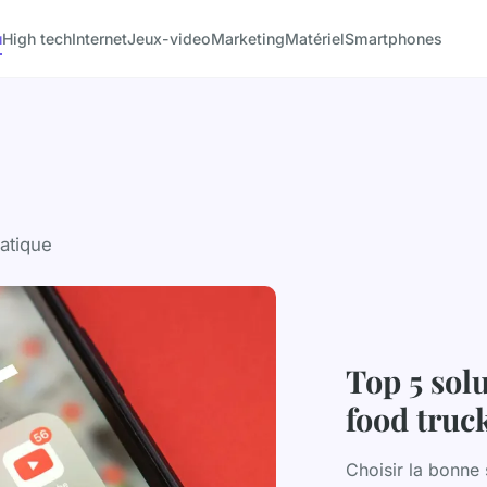
u
High tech
Internet
Jeux-video
Marketing
Matériel
Smartphones
matique
Top 5 sol
food truc
Choisir la bonne 