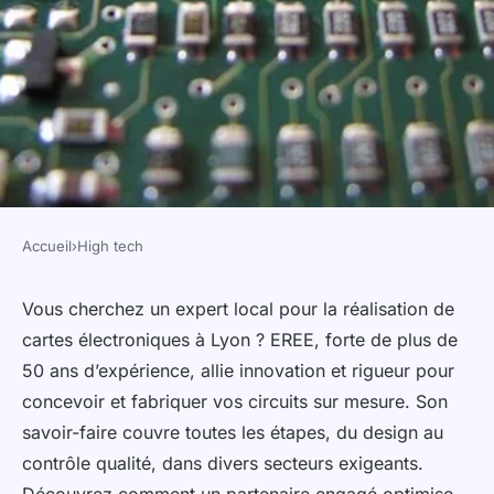
Accueil
›
High tech
HIGH TECH
Réalisation de cartes
Vous cherchez un expert local pour la réalisation de
cartes électroniques à Lyon ? EREE, forte de plus de
électroniques : votre
50 ans d’expérience, allie innovation et rigueur pour
partenaire à Lyon
concevoir et fabriquer vos circuits sur mesure. Son
savoir-faire couvre toutes les étapes, du design au
Gabrielle
•
11 août 2025
•
4 min de lecture
contrôle qualité, dans divers secteurs exigeants.