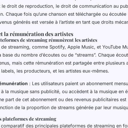
e droit de reproduction, le droit de communication au publi
ion. Chaque fois qu’une chanson est téléchargée ou écoutée 
venus générés est versée à l’artiste en tant que droits méca
t la rémunération des artistes
teformes de streaming rémunèrent les artistes
 de streaming, comme Spotify, Apple Music, et YouTube Mu
r la base du nombre d’écoutes ou de “streams”. Chaque écou
enus, mais cette rémunération est partagée entre plusieurs a
 labels, les producteurs, et les artistes eux-mêmes.
émunération
: Les utilisateurs paient un abonnement mensu
té à la musique sans publicité, ou accèdent à la musique en
Une part de cet abonnement ou des revenus publicitaires est 
fonction de la proportion de streams générée par leur musiqu
 plateformes de streaming
u comparatif des principales plateformes de streaming en fo