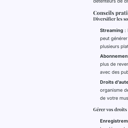
détenteurs de dr
Conseils prati
Diversifier les 
Streaming
: 
peut générer 
plusieurs pla
Abonnement
plus de reven
avec des publ
Droits d’aut
organisme de 
de votre mus
Gérer vos droits
Enregistrem