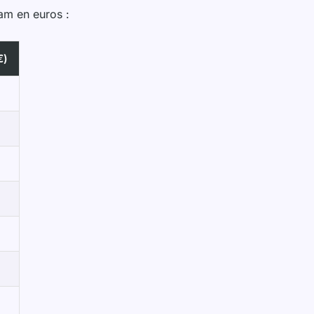
am en euros :
€)