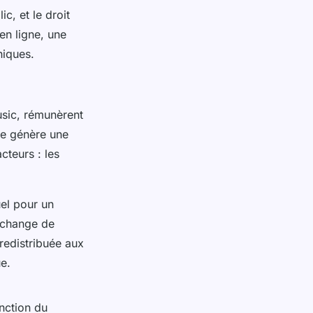
c, et le droit
en ligne, une
niques.
sic, rémunèrent
te génère une
cteurs : les
el pour un
 échange de
redistribuée aux
e.
nction du