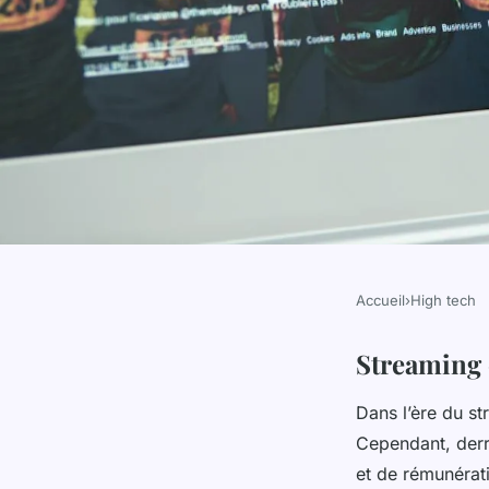
Accueil
›
High tech
HIGH TECH
Streaming et droits 
Streaming e
Dans l’ère du st
vous devez savoir
Cependant, derr
et de rémunérati