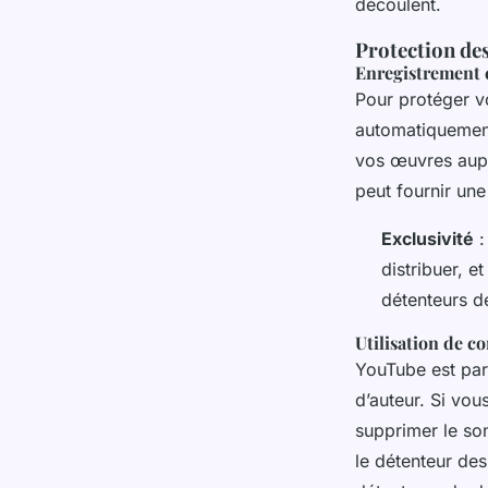
découlent.
Protection des
Enregistrement 
Pour protéger vo
automatiquement 
vos œuvres aupr
peut fournir une
Exclusivité
:
distribuer, e
détenteurs de
Utilisation de c
YouTube est part
d’auteur. Si vou
supprimer le son
le détenteur des