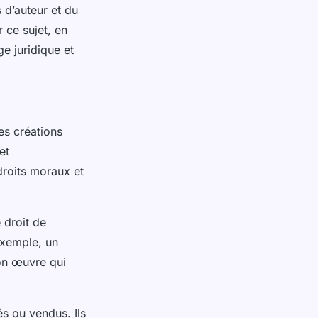
d’auteur et du
 ce sujet, en
e juridique et
les créations
et
droits moraux et
e droit de
 exemple, un
son œuvre qui
s ou vendus. Ils