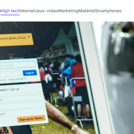
u
High tech
Internet
Jeux-video
Marketing
Matériel
Smartphones