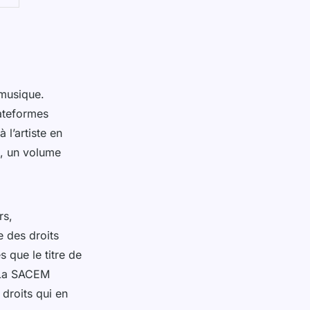
 musique.
ateformes
l’artiste en
m, un volume
rs,
e des droits
s que le titre de
. La SACEM
 droits qui en