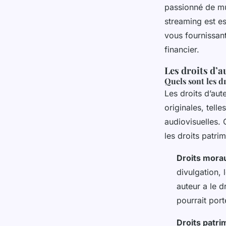
Gabrielle
•
8 novembre 2024
•
6 min de lecture
passionné de mu
streaming est es
vous fournissan
financier.
Les droits d’a
Quels sont les d
Les droits d’aut
originales, tell
audiovisuelles. 
les droits patri
Droits mora
divulgation, 
auteur a le 
pourrait port
Droits patri