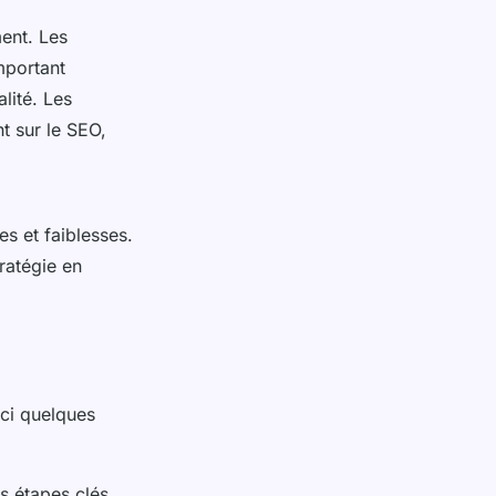
ent. Les
important
lité. Les
t sur le SEO,
es et faiblesses.
tratégie en
ci quelques
es étapes clés