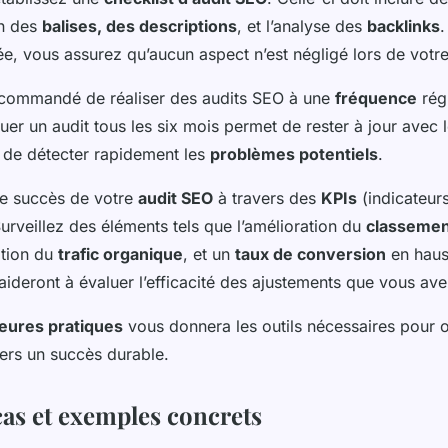
n des
balises, des descriptions
, et l’analyse des
backlinks
.
llée, vous assurez qu’aucun aspect n’est négligé lors de votre
 recommandé de réaliser des audits SEO à une
fréquence
régu
uer un audit tous les six mois permet de rester à jour avec
t de détecter rapidement les
problèmes potentiels
.
le succès de votre
audit SEO
à travers des
KPIs
(indicateur
rveillez des éléments tels que l’amélioration du
classemen
ation du
trafic organique
, et un
taux de conversion
en haus
ideront à évaluer l’efficacité des ajustements que vous av
leures pratiques
vous donnera les outils nécessaires pour o
ers un succès durable.
cas et exemples concrets