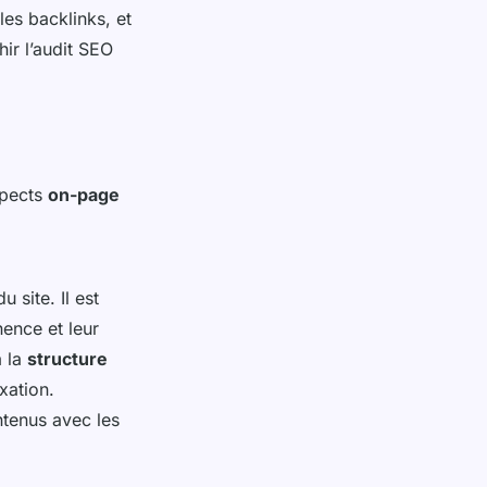
 les backlinks, et
hir l’audit SEO
spects
on-page
 site. Il est
nence et leur
à la
structure
xation.
ntenus avec les