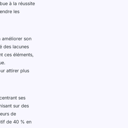
bue à la réussite
endre les
à améliorer son
é des lacunes
t ces éléments,
ue.
r attirer plus
centrant ses
isant sur des
eurs de
atif de 40 % en