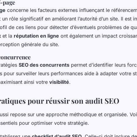
f-page
age
concerne les facteurs externes influençant le référencem
un rôle significatif en améliorant l’autorité d’un site. Il est 
ofil de ces liens pour détecter d’éventuels problèmes de qua
x
et la
réputation en ligne
ont également un impact croissan
erception générale du site.
 concurrence
ratégies
SEO des concurrents
permet d’identifier leurs forc
ils pour surveiller leurs performances aide à adapter votre s
ximisant ainsi votre
visibilité
.
ratiques pour réussir son audit SEO
ussi repose sur une approche méthodique et organisée. Voi
sentiels pour optimiser votre stratégie.
tablissez une
checklist d’audit SEO
. Celle-ci doit inclure d