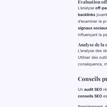
Évaluation of
L’analyse
off-p
backlinks
jouent 
d’examiner le pr
signaux sociau
influençant la p
Analyse de la
L’analyse des st
Utiliser des out
conséquence, ma
Conseils p
Un
audit SEO
ré
conseils SEO
es
Premièrement, é