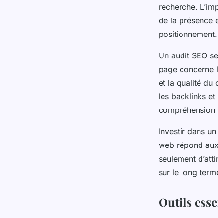
Gabrielle
•
16 décembre 2024
•
5 min de lecture
recherche. L’imp
de la présence e
positionnement.
Un audit SEO se
page concerne le
et la qualité du
les backlinks et
compréhension 
Investir dans u
web répond aux 
seulement d’attir
sur le long term
Outils esse