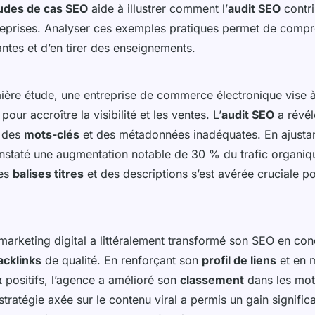
udes de cas SEO
aide à illustrer comment l’
audit SEO
contri
treprises. Analyser ces exemples pratiques permet de compr
ntes et d’en tirer des enseignements.
ière étude, une entreprise de commerce électronique vise 
pour accroître la visibilité et les ventes. L’
audit SEO
a révél
n des
mots-clés
et des métadonnées inadéquates. En ajustan
constaté une augmentation notable de 30 % du trafic organiq
des
balises titres
et des descriptions s’est avérée cruciale pou
arketing digital a littéralement transformé son SEO en con
acklinks
de qualité. En renforçant son
profil de liens
et en m
x
positifs, l’agence a amélioré son
classement
dans les mot
tratégie axée sur le contenu viral a permis un gain signific