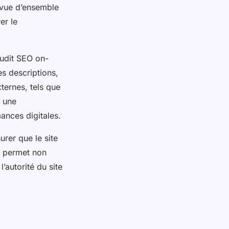
e vue d’ensemble
er le
audit SEO on-
es descriptions,
xternes, tels que
à une
ances digitales.
urer que le site
a permet non
l’autorité du site