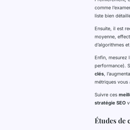
comme l’exame
liste bien détai
Ensuite, il est
moyenne, effect
d’algorithmes e
Enfin, mesurez 
performance). Su
clés
, l’augment
métriques vous a
Suivre ces
meil
stratégie SEO
v
Études de 