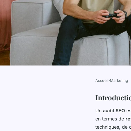
Accueil
›
Marketing
MARKETING
Réussir son audit SEO
Introducti
Un
audit SEO
es
techniques inconto
en termes de
ré
techniques, de c