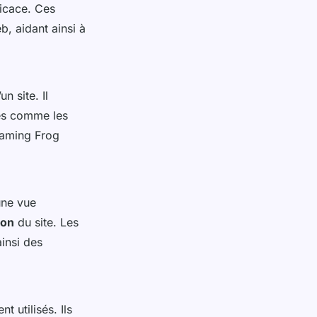
icace. Ces
b, aidant ainsi à
n site. Il
tes comme les
eaming Frog
une vue
ion
du site. Les
ainsi des
t utilisés. Ils