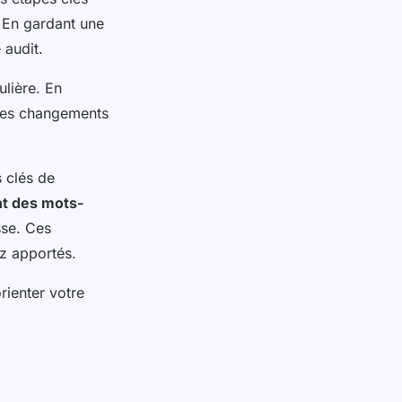
 En gardant une
 audit.
lière. En
 les changements
s clés de
t des mots-
se. Ces
ez apportés.
rienter votre